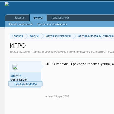
Главная
Пользователи
Форум
Поиск сообщений
Последние сообщения
Главная
Форум
Оптовые компании
Оптовые продажи, оптовые
ИГРО
Тема в разделе "
Парикмахерское оборудование и принадлежности оптом
", со
ИГРО Москва, Грайвороновская улица, 4
admin
Administrator
Команда форума
admin
,
31 дек 2002