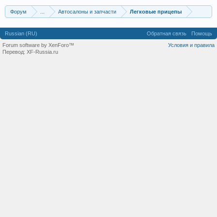
Форум
...
Автосалоны и запчасти
Легковые прицепы
Russian (RU)
Обратная связь
Помощь
Forum software by XenForo™
Условия и правила
Перевод:
XF-Russia.ru