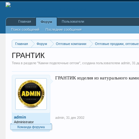
Главная
Пользователи
Форум
Поиск сообщений
Последние сообщения
Главная
Форум
Оптовые компании
Оптовые продажи, оптовые
ГРАНТИК
Тема в разделе "
Камни поделочные оптом
", создана пользователем
admin
,
31 д
ГРАНТИК изделия из натурального камня
admin
admin
,
31 дек 2002
Administrator
Команда форума