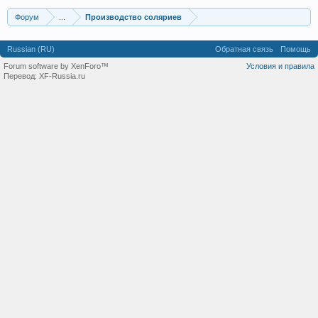
Форум
...
Производство соляриев
Russian (RU)
Обратная связь
Помощь
Forum software by XenForo™
Условия и правила
Перевод:
XF-Russia.ru