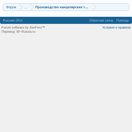
Форум
...
Производство канцелярских товаров
Russian (RU)
Обратная связь
Помощь
Forum software by XenForo™
Условия и правила
Перевод:
XF-Russia.ru