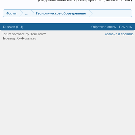
(Вы должны войти или зарегистрироваться, чтобы ответить.)
Форум
...
Геологическое оборудование
Russian (RU)
Обратная связь
Помощь
Forum software by XenForo™
Условия и правила
Перевод:
XF-Russia.ru