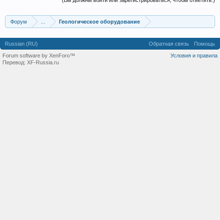
(Вы должны войти или зарегистрироваться, чтобы ответить.)
Форум
...
Геологическое оборудование
Russian (RU)
Обратная связь
Помощь
Forum software by XenForo™
Условия и правила
Перевод:
XF-Russia.ru