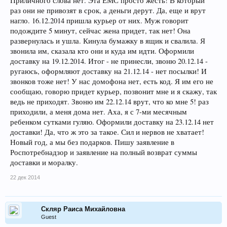
Приличного слова нет. Эта ЕМС просто жесть! В который
раз они не привозят в срок, а деньги дерут. Да, еще и врут
нагло. 16.12.2014 пришла курьер от них. Муж говорит
подождите 5 минут, сейчас жена придет, так нет! Она
развернулась и ушла. Кинула бумажку в ящик и свалила. Я
звонила им, сказала кто они и куда им идти. Оформили
доставку на 19.12.2014. Итог - не принесли, звоню 20.12.14 -
ругаюсь, оформляют доставку на 21.12.14 - нет посылки! И
звонков тоже нет! У нас домофона нет, есть код. Я им его не
сообщаю, говорю придет курьер, позвонит мне и я скажу, так
ведь не приходят. Звоню им 22.12.14 врут, что ко мне 5! раз
приходили, а меня дома нет. Аха, я с 7-ми месячным
ребенком сутками гуляю. Оформили доставку на 23.12.14 нет
доставки! Да, что ж это за такое. Сил и нервов не хватает!
Новый год, а мы без подарков. Пишу заявление в
Роспотребнадзор и заявление на полный возврат суммы
доставки и моралку.
22 дек 2014
Скляр Раиса Михайловна
Guest