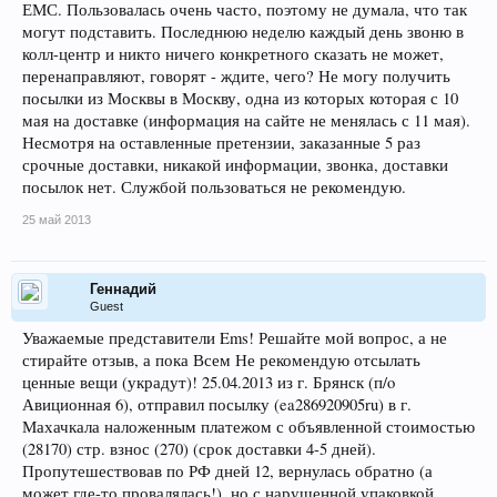
ЕМС. Пользовалась очень часто, поэтому не думала, что так
могут подставить. Последнюю неделю каждый день звоню в
колл-центр и никто ничего конкретного сказать не может,
перенаправляют, говорят - ждите, чего? Не могу получить
посылки из Москвы в Москву, одна из которых которая с 10
мая на доставке (информация на сайте не менялась с 11 мая).
Несмотря на оставленные претензии, заказанные 5 раз
срочные доставки, никакой информации, звонка, доставки
посылок нет. Службой пользоваться не рекомендую.
25 май 2013
Геннадий
Guest
Уважаемые представители Ems! Решайте мой вопрос, а не
стирайте отзыв, а пока Всем Не рекомендую отсылать
ценные вещи (украдут)! 25.04.2013 из г. Брянск (п/o
Авиционная 6), отправил посылку (ea286920905ru) в г.
Махачкала наложенным платежом с объявленной стоимостью
(28170) стр. взнос (270) (срок доставки 4-5 дней).
Пропутешествовав по РФ дней 12, вернулась обратно (а
может где-то провалялась!), но с нарушенной упаковкой