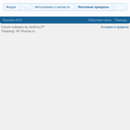
Форум
...
Автосалоны и запчасти
Легковые прицепы
Russian (RU)
Обратная связь
Помощь
Forum software by XenForo™
Условия и правила
Перевод:
XF-Russia.ru