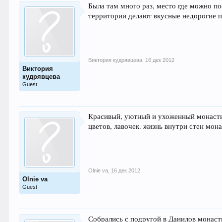
Была там много раз, место где можно п
территории делают вкусные недорогие 
Виктория кудрявцева
,
16 дек 2012
Виктория
кудрявцева
Guest
Красивый, уютный и ухоженный монасты
цветов, лавочек. жизнь внутри стен мо
Olnie va
,
16 дек 2012
Olnie va
Guest
Собрались с подругой в Данилов монаст