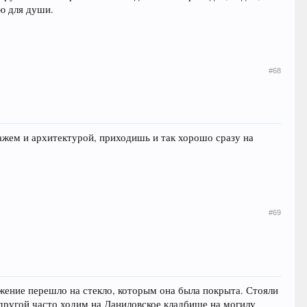
ию для души.
#68
жем и архитектурой, приходишь и так хорошо сразу на
#69
жение перешло на стекло, которым она была покрыта. Стояли
одругой часто ходим на Даниловское кладбище на могилу