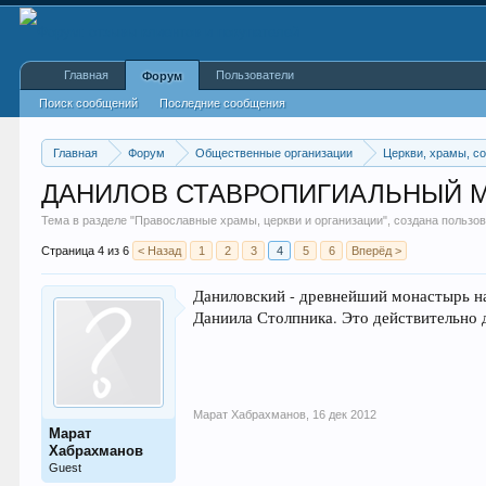
Главная
Пользователи
Форум
Поиск сообщений
Последние сообщения
Главная
Форум
Общественные организации
Церкви, храмы, со
ДАНИЛОВ СТАВРОПИГИАЛЬНЫЙ 
Тема в разделе "
Православные храмы, церкви и организации
", создана польз
Страница 4 из 6
< Назад
1
2
3
4
5
6
Вперёд >
Даниловский - древнейший монастырь на
Даниила Столпника. Это действительно д
Марат Хабрахманов
,
16 дек 2012
Марат
Хабрахманов
Guest