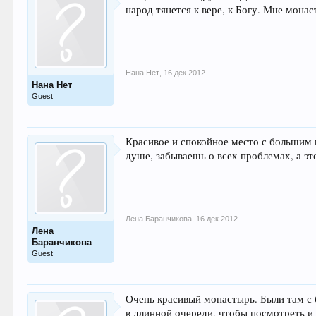
народ тянется к вере, к Богу. Мне мона
Нана Нет
,
16 дек 2012
Нана Нет
Guest
Красивое и спокойное место с большим
душе, забываешь о всех проблемах, а эт
Лена Баранчикова
,
16 дек 2012
Лена
Баранчикова
Guest
Очень красивый монастырь. Были там с 
в длинной очереди, чтобы посмотреть и