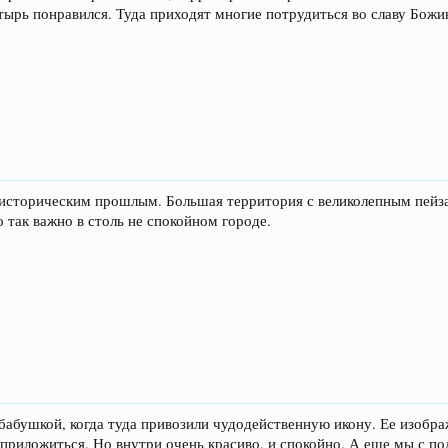
стырь понравился. Туда приходят многие потрудиться во славу Бож
 историческим прошлым. Большая территория с великолепным пейза
о так важно в столь не спокойном городе.
бабушкой, когда туда привозили чудодейственную икону. Ее изобра
 приложиться. Но внутри очень красиво, и спокойно. А еще мы с п