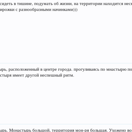
осидеть в тишине, подумать об жизни, на территории находится не
пирожки с разнообразными начинками)))
рь, расположенный в центре города. прогуливаясь по мнастырю п
настыря имеет другой неспешный ритм.
ырь. Монастырь большой, территория мон-ря большая. Ухожено вок