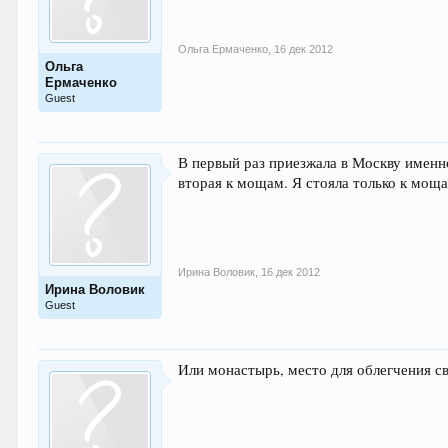
Ольга Ермаченко
,
16 дек 2012
Ольга
Ермаченко
Guest
В первый раз приезжала в Москву именно
вторая к мощам. Я стояла только к моща
Ирина Воловик
,
16 дек 2012
Ирина Воловик
Guest
Или монастырь, место для облегчения св