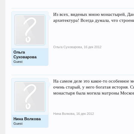
Из всех, виденых мною монастырей, Дан
архитектура! Всегда думала, что строен
Ольга Суховарова
,
16 дек 2012
Ольга
Суховарова
Guest
На самом деле это какое-то особенное м
очень старый, у него богатая история.
монастыря была могила матроны Москов
Нина Волкова
,
16 дек 2012
Нина Волкова
Guest