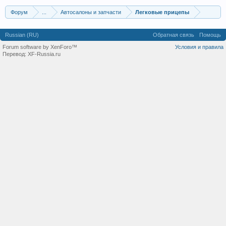
Форум
...
Автосалоны и запчасти
Легковые прицепы
Russian (RU)
Обратная связь
Помощь
Forum software by XenForo™
Условия и правила
Перевод:
XF-Russia.ru