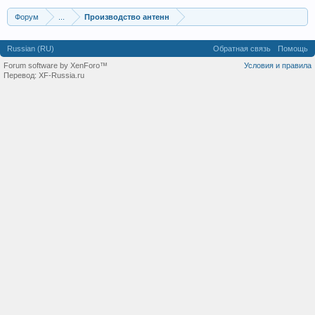
Форум
...
Производство антенн
Russian (RU)
Обратная связь
Помощь
Forum software by XenForo™
Условия и правила
Перевод:
XF-Russia.ru