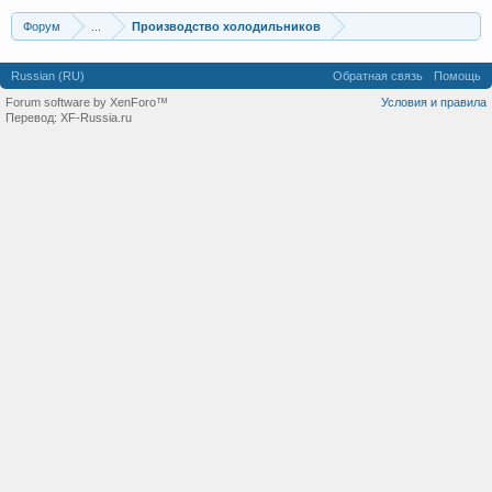
Форум
...
Производство холодильников
Russian (RU)
Обратная связь
Помощь
Forum software by XenForo™
Условия и правила
Перевод:
XF-Russia.ru