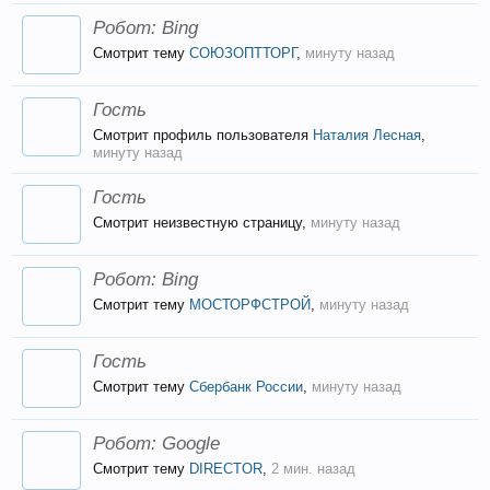
Робот:
Bing
Смотрит тему
СОЮЗОПТТОРГ
,
минуту назад
Гость
Смотрит профиль пользователя
Наталия Лесная
,
минуту назад
Гость
Смотрит неизвестную страницу,
минуту назад
Робот:
Bing
Смотрит тему
МОСТОРФСТРОЙ
,
минуту назад
Гость
Смотрит тему
Сбербанк России
,
минуту назад
Робот:
Google
Смотрит тему
DIRECTOR
,
2 мин. назад