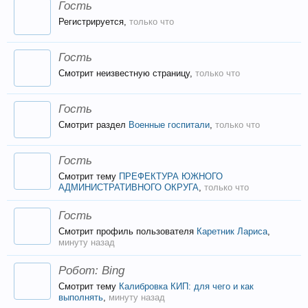
Гость
Регистрируется,
только что
Гость
Смотрит неизвестную страницу,
только что
Гость
Смотрит раздел
Военные госпитали
,
только что
Гость
Смотрит тему
ПРЕФЕКТУРА ЮЖНОГО
АДМИНИСТРАТИВНОГО ОКРУГА
,
только что
Гость
Смотрит профиль пользователя
Каретник Лариса
,
минуту назад
Робот:
Bing
Смотрит тему
Калибровка КИП: для чего и как
выполнять
,
минуту назад