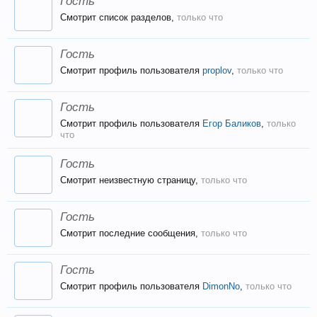
Гость
Смотрит список разделов,
только что
Гость
Смотрит профиль пользователя
proplov
,
только что
Гость
Смотрит профиль пользователя
Егор Баликов
,
только
что
Гость
Смотрит неизвестную страницу,
только что
Гость
Смотрит последние сообщения,
только что
Гость
Смотрит профиль пользователя
DimonNo
,
только что