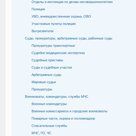
Отделы и инспекции по делам несовершеннолетних
Полиция
УВО, вневедомственная охрана, ОВО
Участковые пункты полиции
Вытрезвители
Суды, прокуратуры, арбитражные суды, районные суды
Прокуратуры транспортные
Судебно-медицинская экспертиза
Судебные приставы
Суды и судебные участки
Арбитражные суды
Мировые судьи
Прокуратуры
Военкоматы, комендатуры, службы МЧС
Военные комендатуры
Военные комиссариаты и городские военкоматы
Пожарные части, охрана и госпожнадзор
Спасательные службы
МЧС, ГО, ЧС