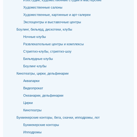
Изостудии, художественные студии и мастерские
Художественные салоны
Художественные, картинные и арт-галереи
Экспоцентры и выставочные центры
Боулинг, бильярд, дискотеки, клубы
Ночные клубы
Развлекательные центры и комплексы
Стриптиз-клубы, стриптиз-шоу
Бильярдные клубы
Боулинг-клубы
Кинотеатры, цирки, дельфинарии
Аквапарки
Видеопрокат
Океанарии, дельфинарии
Цирки
Кинотеатры
Букмекерские конторы, бега, скачки, ипподромы, лот
Букмекерские конторы
Ипподромы