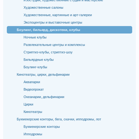
Изостудии, художественные студии и мастерские
Художественные салоны
Художественные, картинные и арт-галереи
Экспоцентры и выставочные центры
Боулинг, бильярд, дискотеки, клубы
Ночные клубы
Развлекательные центры и комплексы
Стриптиз-клубы, стриптиз-шоу
Бильярдные клубы
Боулинг-клубы
Кинотеатры, цирки, дельфинарии
Аквапарки
Видеопрокат
Океанарии, дельфинарии
Цирки
Кинотеатры
Букмекерские конторы, бега, скачки, ипподромы, лот
Букмекерские конторы
Ипподромы