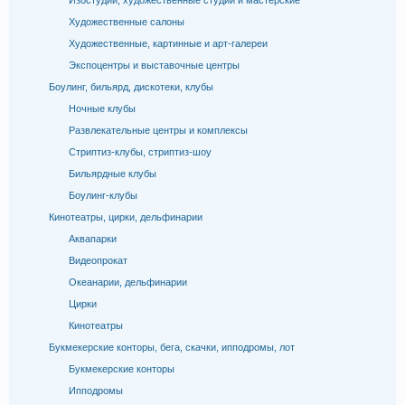
Изостудии, художественные студии и мастерские
Художественные салоны
Художественные, картинные и арт-галереи
Экспоцентры и выставочные центры
Боулинг, бильярд, дискотеки, клубы
Ночные клубы
Развлекательные центры и комплексы
Стриптиз-клубы, стриптиз-шоу
Бильярдные клубы
Боулинг-клубы
Кинотеатры, цирки, дельфинарии
Аквапарки
Видеопрокат
Океанарии, дельфинарии
Цирки
Кинотеатры
Букмекерские конторы, бега, скачки, ипподромы, лот
Букмекерские конторы
Ипподромы