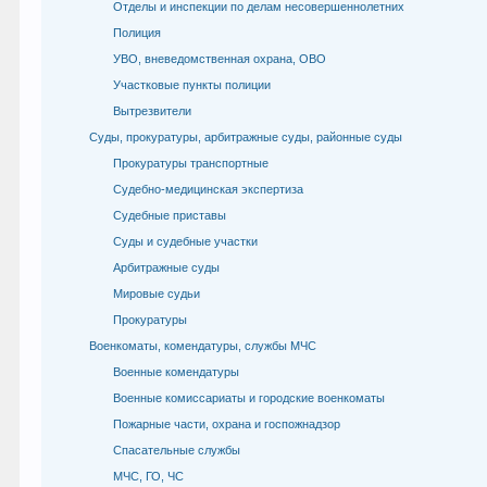
Отделы и инспекции по делам несовершеннолетних
Полиция
УВО, вневедомственная охрана, ОВО
Участковые пункты полиции
Вытрезвители
Суды, прокуратуры, арбитражные суды, районные суды
Прокуратуры транспортные
Судебно-медицинская экспертиза
Судебные приставы
Суды и судебные участки
Арбитражные суды
Мировые судьи
Прокуратуры
Военкоматы, комендатуры, службы МЧС
Военные комендатуры
Военные комиссариаты и городские военкоматы
Пожарные части, охрана и госпожнадзор
Спасательные службы
МЧС, ГО, ЧС