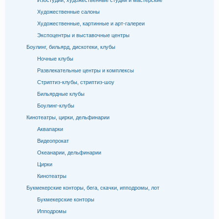
Изостудии, художественные студии и мастерские
Художественные салоны
Художественные, картинные и арт-галереи
Экспоцентры и выставочные центры
Боулинг, бильярд, дискотеки, клубы
Ночные клубы
Развлекательные центры и комплексы
Стриптиз-клубы, стриптиз-шоу
Бильярдные клубы
Боулинг-клубы
Кинотеатры, цирки, дельфинарии
Аквапарки
Видеопрокат
Океанарии, дельфинарии
Цирки
Кинотеатры
Букмекерские конторы, бега, скачки, ипподромы, лот
Букмекерские конторы
Ипподромы