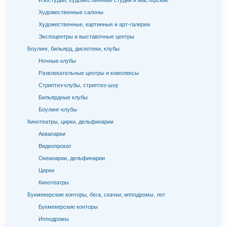
Изостудии, художественные студии и мастерские
Художественные салоны
Художественные, картинные и арт-галереи
Экспоцентры и выставочные центры
Боулинг, бильярд, дискотеки, клубы
Ночные клубы
Развлекательные центры и комплексы
Стриптиз-клубы, стриптиз-шоу
Бильярдные клубы
Боулинг-клубы
Кинотеатры, цирки, дельфинарии
Аквапарки
Видеопрокат
Океанарии, дельфинарии
Цирки
Кинотеатры
Букмекерские конторы, бега, скачки, ипподромы, лот
Букмекерские конторы
Ипподромы