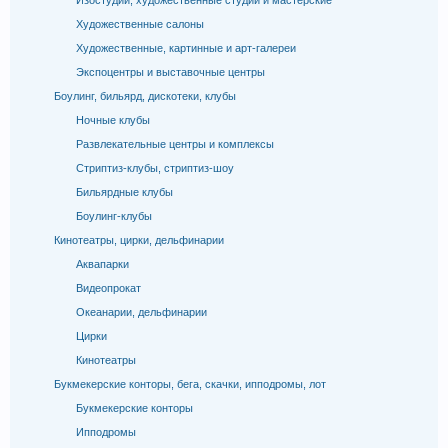
Изостудии, художественные студии и мастерские
Художественные салоны
Художественные, картинные и арт-галереи
Экспоцентры и выставочные центры
Боулинг, бильярд, дискотеки, клубы
Ночные клубы
Развлекательные центры и комплексы
Стриптиз-клубы, стриптиз-шоу
Бильярдные клубы
Боулинг-клубы
Кинотеатры, цирки, дельфинарии
Аквапарки
Видеопрокат
Океанарии, дельфинарии
Цирки
Кинотеатры
Букмекерские конторы, бега, скачки, ипподромы, лот
Букмекерские конторы
Ипподромы