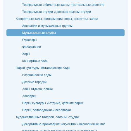
Театральные и билетные кассы, театральные агентств
Театральные студии и детские театры-студии
Концертные залы, филармонии, хоры, оркестры, капел
Ансамбли и музыкальные группы
Музыкальные клубы
Оркестры
Филармонии
Хоры
Концертные залы
Парки культуры, ботанические сады
Ботанические сады
Детские городки
Зоны отдыха, пляжи
Зоопарки
Парки культуры и отдыха, детские парки
Парки, заповедники и лесопарки
Художественные галереи, салоны, студии
Декоративно-прикладное искусство и иконописные мас