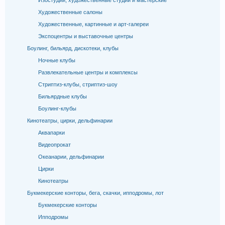
Изостудии, художественные студии и мастерские
Художественные салоны
Художественные, картинные и арт-галереи
Экспоцентры и выставочные центры
Боулинг, бильярд, дискотеки, клубы
Ночные клубы
Развлекательные центры и комплексы
Стриптиз-клубы, стриптиз-шоу
Бильярдные клубы
Боулинг-клубы
Кинотеатры, цирки, дельфинарии
Аквапарки
Видеопрокат
Океанарии, дельфинарии
Цирки
Кинотеатры
Букмекерские конторы, бега, скачки, ипподромы, лот
Букмекерские конторы
Ипподромы