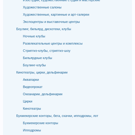
Изостудии, художественные студии и мастерские
Художественные салоны
Художественные, картинные и арт-галереи
Экспоцентры и выставочные центры
Боулинг, бильярд, дискотеки, клубы
Ночные клубы
Развлекательные центры и комплексы
Стриптиз-клубы, стриптиз-шоу
Бильярдные клубы
Боулинг-клубы
Кинотеатры, цирки, дельфинарии
Аквапарки
Видеопрокат
Океанарии, дельфинарии
Цирки
Кинотеатры
Букмекерские конторы, бега, скачки, ипподромы, лот
Букмекерские конторы
Ипподромы