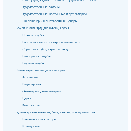
Изостудии, художественные студии и мастерские
Художественные салоны
Художественные, картинные и арт-галереи
Экспоцентры и выставочные центры
Боулинг, бильярд, дискотеки, клубы
Ночные клубы
Развлекательные центры и комплексы
Стриптиз-клубы, стриптиз-шоу
Бильярдные клубы
Боулинг-клубы
Кинотеатры, цирки, дельфинарии
Аквапарки
Видеопрокат
Океанарии, дельфинарии
Цирки
Кинотеатры
Букмекерские конторы, бега, скачки, ипподромы, лот
Букмекерские конторы
Ипподромы