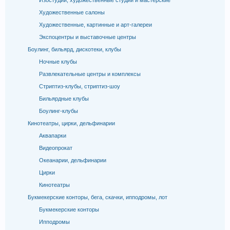
Изостудии, художественные студии и мастерские
Художественные салоны
Художественные, картинные и арт-галереи
Экспоцентры и выставочные центры
Боулинг, бильярд, дискотеки, клубы
Ночные клубы
Развлекательные центры и комплексы
Стриптиз-клубы, стриптиз-шоу
Бильярдные клубы
Боулинг-клубы
Кинотеатры, цирки, дельфинарии
Аквапарки
Видеопрокат
Океанарии, дельфинарии
Цирки
Кинотеатры
Букмекерские конторы, бега, скачки, ипподромы, лот
Букмекерские конторы
Ипподромы