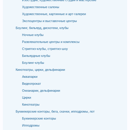
Изостудии, художественные студии и мастерские
Художественные салоны
Художественные, картинные и арт-галереи
Экспоцентры и выставочные центры
Боулинг, бильярд, дискотеки, клубы
Ночные клубы
Развлекательные центры и комплексы
Стриптиз-клубы, стриптиз-шоу
Бильярдные клубы
Боулинг-клубы
Кинотеатры, цирки, дельфинарии
Аквапарки
Видеопрокат
Океанарии, дельфинарии
Цирки
Кинотеатры
Букмекерские конторы, бега, скачки, ипподромы, лот
Букмекерские конторы
Ипподромы