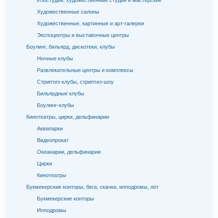
Изостудии, художественные студии и мастерские
Художественные салоны
Художественные, картинные и арт-галереи
Экспоцентры и выставочные центры
Боулинг, бильярд, дискотеки, клубы
Ночные клубы
Развлекательные центры и комплексы
Стриптиз-клубы, стриптиз-шоу
Бильярдные клубы
Боулинг-клубы
Кинотеатры, цирки, дельфинарии
Аквапарки
Видеопрокат
Океанарии, дельфинарии
Цирки
Кинотеатры
Букмекерские конторы, бега, скачки, ипподромы, лот
Букмекерские конторы
Ипподромы