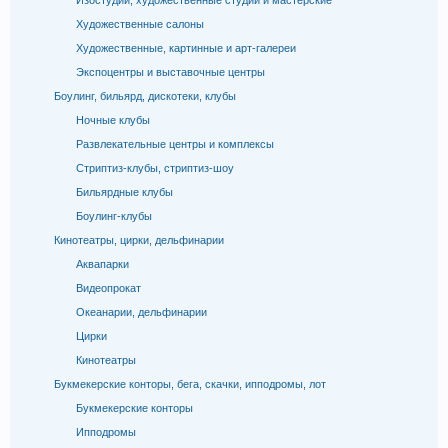
Изостудии, художественные студии и мастерские
Художественные салоны
Художественные, картинные и арт-галереи
Экспоцентры и выставочные центры
Боулинг, бильярд, дискотеки, клубы
Ночные клубы
Развлекательные центры и комплексы
Стриптиз-клубы, стриптиз-шоу
Бильярдные клубы
Боулинг-клубы
Кинотеатры, цирки, дельфинарии
Аквапарки
Видеопрокат
Океанарии, дельфинарии
Цирки
Кинотеатры
Букмекерские конторы, бега, скачки, ипподромы, лот
Букмекерские конторы
Ипподромы