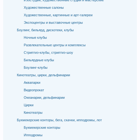
Изостудии, художественные студии и мастерские
Художественные салоны
Художественные, картинные и арт-галереи
Экспоцентры и выставочные центры
Боулинг, бильярд, дискотеки, клубы
Ночные клубы
Развлекательные центры и комплексы
Стриптиз-клубы, стриптиз-шоу
Бильярдные клубы
Боулинг-клубы
Кинотеатры, цирки, дельфинарии
Аквапарки
Видеопрокат
Океанарии, дельфинарии
Цирки
Кинотеатры
Букмекерские конторы, бега, скачки, ипподромы, лот
Букмекерские конторы
Ипподромы