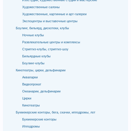
Изостудии, художественные студии и мастерские
Художественные салоны
Художественные, картинные и арт-галереи
Экспоцентры и выставочные центры
Боулинг, бильярд, дискотеки, клубы
Ночные клубы
Развлекательные центры и комплексы
Стриптиз-клубы, стриптиз-шоу
Бильярдные клубы
Боулинг-клубы
Кинотеатры, цирки, дельфинарии
Аквапарки
Видеопрокат
Океанарии, дельфинарии
Цирки
Кинотеатры
Букмекерские конторы, бега, скачки, ипподромы, лот
Букмекерские конторы
Ипподромы