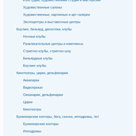
Изостудии, художественные студии и мастерские
Художественные салоны
Художественные, картинные и арт-галереи
Экспоцентры и выставочные центры
Боулинг, бильярд, дискотеки, клубы
Ночные клубы
Развлекательные центры и комплексы
Стриптиз-клубы, стриптиз-шоу
Бильярдные клубы
Боулинг-клубы
Кинотеатры, цирки, дельфинарии
Аквапарки
Видеопрокат
Океанарии, дельфинарии
Цирки
Кинотеатры
Букмекерские конторы, бега, скачки, ипподромы, лот
Букмекерские конторы
Ипподромы