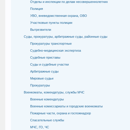
Отделы и инспекции по делам несовершеннолетних
Полиция
УВО, вневедомственная охрана, ОВО
Участковые пункты полиции
Вытрезвители
Суды, прокуратуры, арбитражные суды, районные суды
Прокуратуры транспортные
Судебно-медицинская экспертиза
Судебные приставы
Суды и судебные участки
Арбитражные суды
Мировые судьи
Прокуратуры
Военкоматы, комендатуры, службы МЧС
Военные комендатуры
Военные комиссариаты и городские военкоматы
Пожарные части, охрана и госпожнадзор
Спасательные службы
МЧС, ГО, ЧС