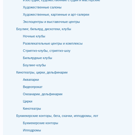
Изостудии, художественные студии и мастерские
Художественные салоны
Художественные, картинные и арт-галереи
Экспоцентры и выставочные центры
Боулинг, бильярд, дискотеки, клубы
Ночные клубы
Развлекательные центры и комплексы
Стриптиз-клубы, стриптиз-шоу
Бильярдные клубы
Боулинг-клубы
Кинотеатры, цирки, дельфинарии
Аквапарки
Видеопрокат
Океанарии, дельфинарии
Цирки
Кинотеатры
Букмекерские конторы, бега, скачки, ипподромы, лот
Букмекерские конторы
Ипподромы