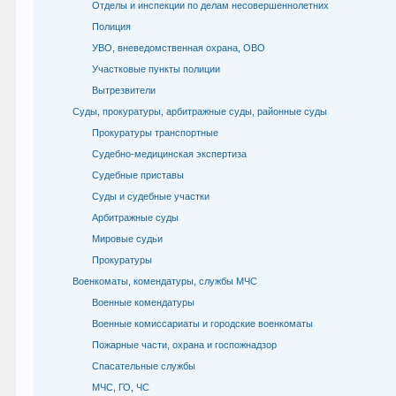
Отделы и инспекции по делам несовершеннолетних
Полиция
УВО, вневедомственная охрана, ОВО
Участковые пункты полиции
Вытрезвители
Суды, прокуратуры, арбитражные суды, районные суды
Прокуратуры транспортные
Судебно-медицинская экспертиза
Судебные приставы
Суды и судебные участки
Арбитражные суды
Мировые судьи
Прокуратуры
Военкоматы, комендатуры, службы МЧС
Военные комендатуры
Военные комиссариаты и городские военкоматы
Пожарные части, охрана и госпожнадзор
Спасательные службы
МЧС, ГО, ЧС