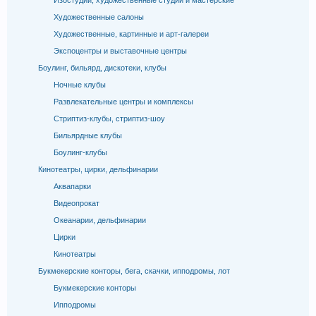
Изостудии, художественные студии и мастерские
Художественные салоны
Художественные, картинные и арт-галереи
Экспоцентры и выставочные центры
Боулинг, бильярд, дискотеки, клубы
Ночные клубы
Развлекательные центры и комплексы
Стриптиз-клубы, стриптиз-шоу
Бильярдные клубы
Боулинг-клубы
Кинотеатры, цирки, дельфинарии
Аквапарки
Видеопрокат
Океанарии, дельфинарии
Цирки
Кинотеатры
Букмекерские конторы, бега, скачки, ипподромы, лот
Букмекерские конторы
Ипподромы