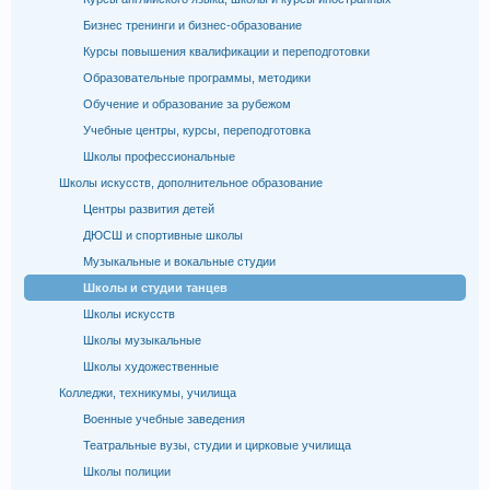
Бизнес тренинги и бизнес-образование
Курсы повышения квалификации и переподготовки
Образовательные программы, методики
Обучение и образование за рубежом
Учебные центры, курсы, переподготовка
Школы профессиональные
Школы искусств, дополнительное образование
Центры развития детей
ДЮСШ и спортивные школы
Музыкальные и вокальные студии
Школы и студии танцев
Школы искусств
Школы музыкальные
Школы художественные
Колледжи, техникумы, училища
Военные учебные заведения
Театральные вузы, студии и цирковые училища
Школы полиции