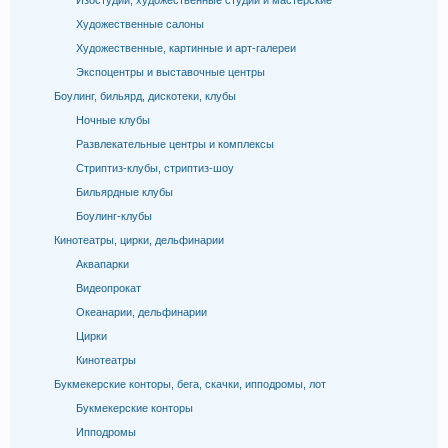
Изостудии, художественные студии и мастерские
Художественные салоны
Художественные, картинные и арт-галереи
Экспоцентры и выставочные центры
Боулинг, бильярд, дискотеки, клубы
Ночные клубы
Развлекательные центры и комплексы
Стриптиз-клубы, стриптиз-шоу
Бильярдные клубы
Боулинг-клубы
Кинотеатры, цирки, дельфинарии
Аквапарки
Видеопрокат
Океанарии, дельфинарии
Цирки
Кинотеатры
Букмекерские конторы, бега, скачки, ипподромы, лот
Букмекерские конторы
Ипподромы