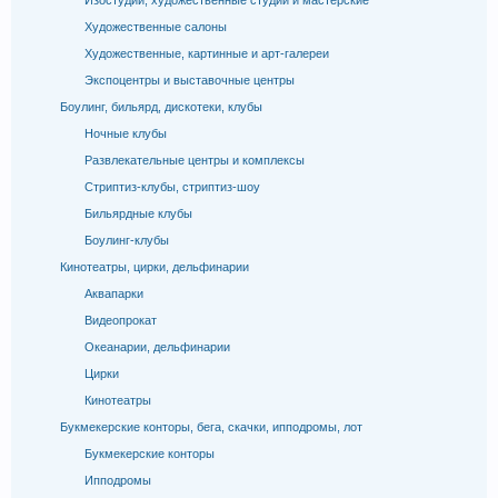
Изостудии, художественные студии и мастерские
Художественные салоны
Художественные, картинные и арт-галереи
Экспоцентры и выставочные центры
Боулинг, бильярд, дискотеки, клубы
Ночные клубы
Развлекательные центры и комплексы
Стриптиз-клубы, стриптиз-шоу
Бильярдные клубы
Боулинг-клубы
Кинотеатры, цирки, дельфинарии
Аквапарки
Видеопрокат
Океанарии, дельфинарии
Цирки
Кинотеатры
Букмекерские конторы, бега, скачки, ипподромы, лот
Букмекерские конторы
Ипподромы