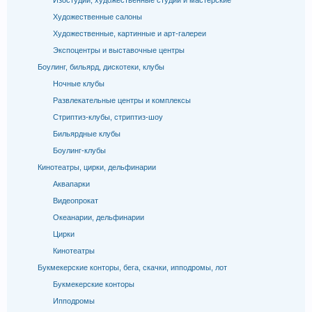
Изостудии, художественные студии и мастерские
Художественные салоны
Художественные, картинные и арт-галереи
Экспоцентры и выставочные центры
Боулинг, бильярд, дискотеки, клубы
Ночные клубы
Развлекательные центры и комплексы
Стриптиз-клубы, стриптиз-шоу
Бильярдные клубы
Боулинг-клубы
Кинотеатры, цирки, дельфинарии
Аквапарки
Видеопрокат
Океанарии, дельфинарии
Цирки
Кинотеатры
Букмекерские конторы, бега, скачки, ипподромы, лот
Букмекерские конторы
Ипподромы