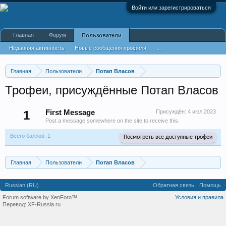
Войти или зарегистрироваться
Главная
Форум
Пользователи
Недавняя активность
Новые сообщения профиля
...
Главная
Пользователи
Потап Власов
Трофеи, присуждённые Потап Власов
1
First Message
Присуждён:
4 июл 2023
Post a message somewhere on the site to receive this.
Всего баллов: 1
Посмотреть все доступные трофеи
Главная
Пользователи
Потап Власов
Russian (RU)
Обратная связь
Помощь
Forum software by XenForo™
Условия и правила
Перевод:
XF-Russia.ru