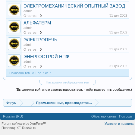
ЭЛЕКТРОМЕХАНИЧЕСКИЙ ОПЫТНЫЙ ЗАВОД
admin
31 дек 2002
Ответов:
0
АЛЬФАТЕРМ
admin
31 дек 2002
Ответов:
0
ЭЛЕКТРОПЕЧЬ
admin
31 дек 2002
Ответов:
0
ЭНЕРГОСТРОЙ НПФ
admin
31 дек 2002
Ответов:
0
Показано тем: с 1 по 7 из 7.
Настройки отображения тем
(Вы должны войти или зарегистрироваться, чтобы разместить сообщение.)
Форум
...
Промышленные, производственные и перерабатывающие
Russian (RU)
Обратная связь
Помощь
Forum software by XenForo™
Условия и правила
Перевод:
XF-Russia.ru