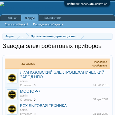
Войти или зарегистрироваться
Главная
Пользователи
Форум
Поиск сообщений
Последние сообщения
Форум
...
Промышленные, производственные и перерабатывающие
Заводы электробытовых приборов
Последнее
Заголовок
сообщение
ЛИАНОЗОВСКИЙ ЭЛЕКТРОМЕХАНИЧЕСКИЙ
ЗАВОД НПО
admin
14 ноя 2016
Ответов:
0
МОСТОР-7
admin
31 дек 2002
Ответов:
0
БСХ БЫТОВАЯ ТЕХНИКА
admin
31 дек 2002
Ответов:
0