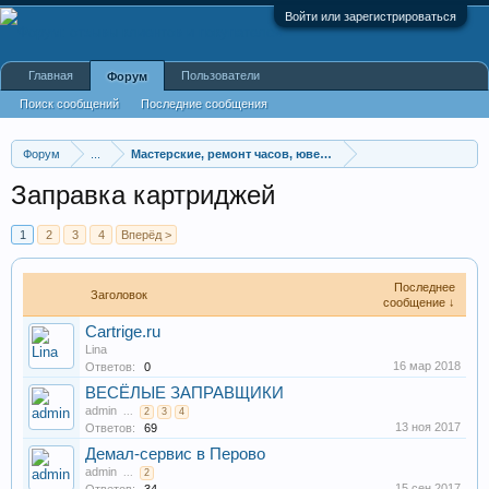
Войти или зарегистрироваться
Главная
Пользователи
Форум
Поиск сообщений
Последние сообщения
Форум
...
Мастерские, ремонт часов, ювелирных украшений, меб
Заправка картриджей
1
2
3
4
Вперёд >
Последнее
Заголовок
сообщение ↓
Cartrige.ru
Lina
16 мар 2018
Ответов:
0
ВЕСЁЛЫЕ ЗАПРАВЩИКИ
admin
...
2
3
4
13 ноя 2017
Ответов:
69
Демал-сервис в Перово
admin
...
2
15 сен 2017