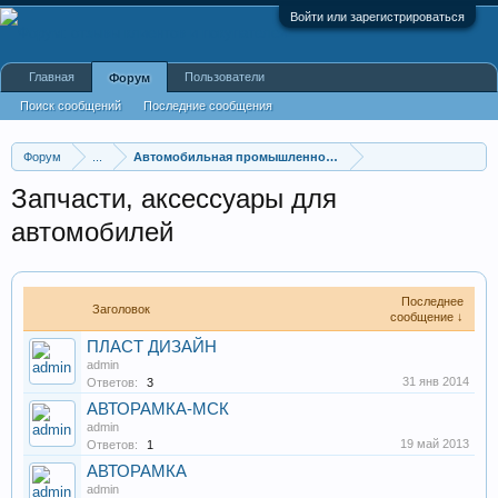
Войти или зарегистрироваться
Главная
Пользователи
Форум
Поиск сообщений
Последние сообщения
Форум
...
Автомобильная промышленность
Запчасти, аксессуары для
автомобилей
Последнее
Заголовок
сообщение ↓
ПЛАСТ ДИЗАЙН
admin
31 янв 2014
Ответов:
3
АВТОРАМКА-МСК
admin
19 май 2013
Ответов:
1
АВТОРАМКА
admin