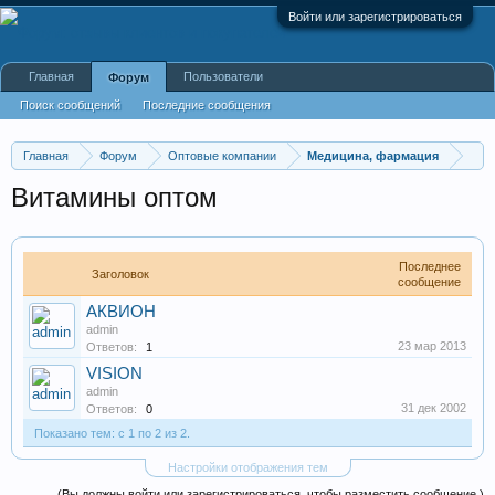
Войти или зарегистрироваться
Главная
Пользователи
Форум
Поиск сообщений
Последние сообщения
Главная
Форум
Оптовые компании
Медицина, фармация
Витамины оптом
Последнее
Заголовок
сообщение
АКВИОН
admin
23 мар 2013
Ответов:
1
VISION
admin
31 дек 2002
Ответов:
0
Показано тем: с 1 по 2 из 2.
Настройки отображения тем
(Вы должны войти или зарегистрироваться, чтобы разместить сообщение.)