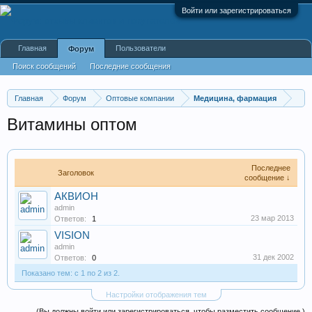
Войти или зарегистрироваться
Главная
Пользователи
Форум
Поиск сообщений
Последние сообщения
Главная
Форум
Оптовые компании
Медицина, фармация
Витамины оптом
Последнее
Заголовок
сообщение ↓
АКВИОН
admin
23 мар 2013
Ответов:
1
VISION
admin
31 дек 2002
Ответов:
0
Показано тем: с 1 по 2 из 2.
Настройки отображения тем
(Вы должны войти или зарегистрироваться, чтобы разместить сообщение.)