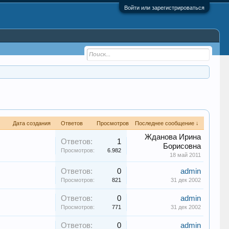
Войти или зарегистрироваться
Дата создания
Ответов
Просмотров
Последнее сообщение ↓
Жданова Ирина
Ответов:
1
Борисовна
Просмотров:
6.982
18 май 2011
Ответов:
0
admin
Просмотров:
821
31 дек 2002
Ответов:
0
admin
Просмотров:
771
31 дек 2002
Ответов:
0
admin