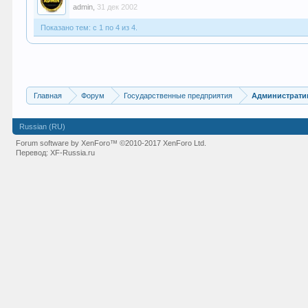
admin
,
31 дек 2002
Показано тем: с 1 по 4 из 4.
Главная
Форум
Государственные предприятия
Администрати
Russian (RU)
Forum software by XenForo™
©2010-2017 XenForo Ltd.
Перевод:
XF-Russia.ru