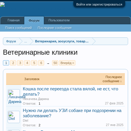
Войти или зарегистрироваться
Главная
Пользователи
Форум
Поиск сообщений
Последние сообщения
Форум
...
Ветеринария, зооуслуги, товары для животных
Ветеринарные клиники
1
2
3
4
5
6
→
50
Вперёд >
Последнее
Заголовок
сообщение ↓
Кошка после переезда стала вялой, не ест, что
делать?
Лихачева Дарина
27 фев 2025
Ответов:
1
Нужно ли делать УЗИ собаке при подозрении на
заболевание?
Diel
27 янв 2025
Ответов:
2