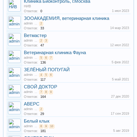
Клиника Биоконтроль, г.Москва
НИВ
1 июл 2023
Ответов:
0
ЗООАКАДЕМИЯ, ветеринарная клиника
admin
...
2
14 мар 2023
Ответов:
33
Ветмастер
admin
...
2
3
12 июл 2022
Ответов:
47
Ветеринарная клиника Фауна
admin
...
5
6
7
5 фев 2022
Ответов:
136
ЗЕЛЁНЫЙ ПОПУГАЙ
admin
...
4
5
6
5 май 2021
Ответов:
117
СВОЙ ДОКТОР
admin
...
7
8
9
27 дек 2020
Ответов:
164
АВЕРС
admin
...
2
17 сен 2019
Ответов:
29
Белый клык
admin
...
8
9
10
5 авг 2019
Ответов:
181