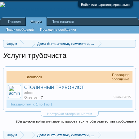
Войти или зарегистрироваться
Главная
Пользователи
Форум
Поиск сообщений
Последние сообщения
Форум
...
Дома быта, ателье, химчистки, ремонт одежды и обув
Услуги трубочиста
Последнее
Заголовок
сообщение
СТОЛИЧНЫЙ ТРУБОЧИСТ
admin
9 июн 2015
Ответов:
7
Показано тем: с 1 по 1 из 1.
Настройки отображения тем
(Вы должны войти или зарегистрироваться, чтобы разместить сообщение.)
Форум
...
Дома быта, ателье, химчистки, ремонт одежды и обув