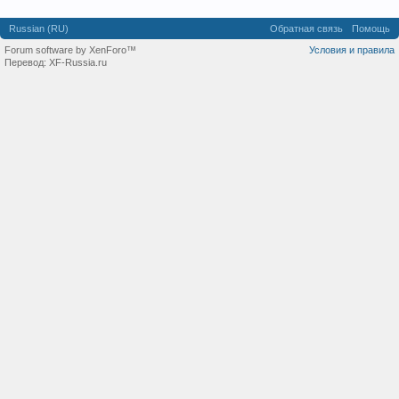
Russian (RU)
Обратная связь
Помощь
Forum software by XenForo™
Условия и правила
Перевод:
XF-Russia.ru