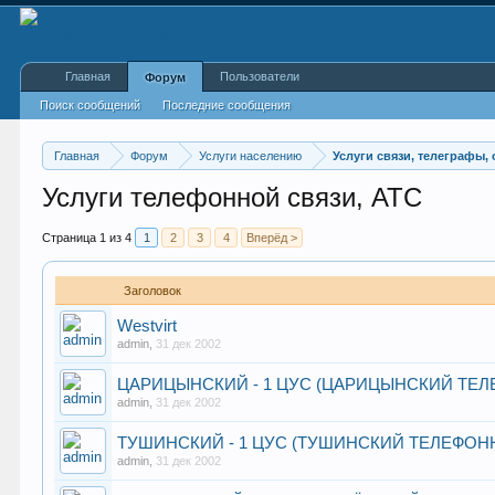
Главная
Пользователи
Форум
Поиск сообщений
Последние сообщения
Главная
Форум
Услуги населению
Услуги связи, телеграфы,
Услуги телефонной связи, АТС
Страница 1 из 4
1
2
3
4
Вперёд >
Заголовок
Westvirt
admin
,
31 дек 2002
ЦАРИЦЫНСКИЙ - 1 ЦУС (ЦАРИЦЫНСКИЙ ТЕЛ
admin
,
31 дек 2002
ТУШИНСКИЙ - 1 ЦУС (ТУШИНСКИЙ ТЕЛЕФОН
admin
,
31 дек 2002