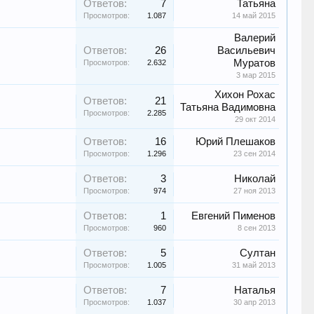
Ответов:
7
Татьяна
Просмотров:
1.087
14 май 2015
Валерий
Ответов:
26
Васильевич
Муратов
Просмотров:
2.632
3 мар 2015
Хихон Рохас
Ответов:
21
Татьяна Вадимовна
Просмотров:
2.285
29 окт 2014
Ответов:
16
Юрий Плешаков
Просмотров:
1.296
23 сен 2014
Ответов:
3
Николай
Просмотров:
974
27 ноя 2013
Ответов:
1
Евгений Пименов
Просмотров:
960
8 сен 2013
Ответов:
5
Султан
Просмотров:
1.005
31 май 2013
Ответов:
7
Наталья
Просмотров:
1.037
30 апр 2013