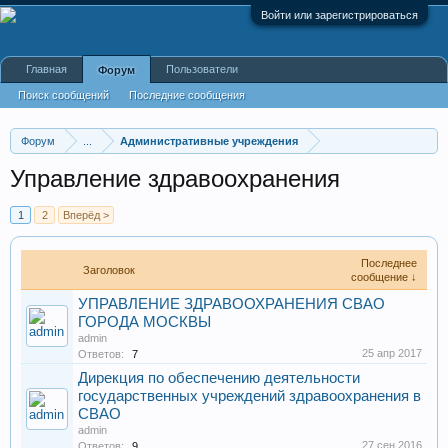
Войти или зарегистрироваться
Главная
Пользователи
Форум
Поиск сообщений
Последние сообщения
Форум
...
Административные учреждения
Управление здравоохранения
1
2
Вперёд >
Последнее
Заголовок
сообщение ↓
УПРАВЛЕНИЕ ЗДРАВООХРАНЕНИЯ СВАО
ГОРОДА МОСКВЫ
admin
25 апр 2017
Ответов:
7
Дирекция по обеспечению деятельности
государственных учреждений здравоохранения в
СВАО
admin
27 сен 2016
Ответов:
9